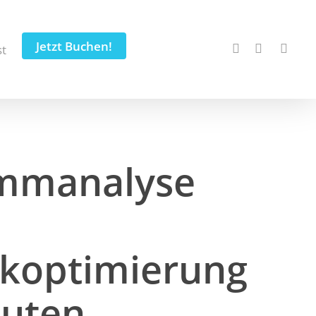
Jetzt Buchen!
t
mmanalyse
ikoptimierung
nuten