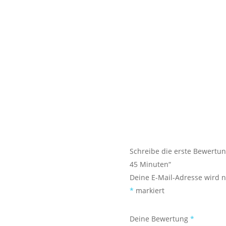
 erarbeiten wir
Schwimmperformance
Übungen, kannst du
en und ausbauen!
Schreibe die erste Bewertu
45 Minuten“
Deine E-Mail-Adresse wird ni
*
markiert
Deine Bewertung
*