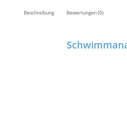
Beschreibung
Bewertungen (0)
Schwimmana
Während der 45 – minütigen Ses
Schwimmstil aus vier unterschi
gemeinsam einen Trainingsplan
Wasser! Wir fokussieren uns au
Während unserer Session mac
sofort den direkten Vergleich 