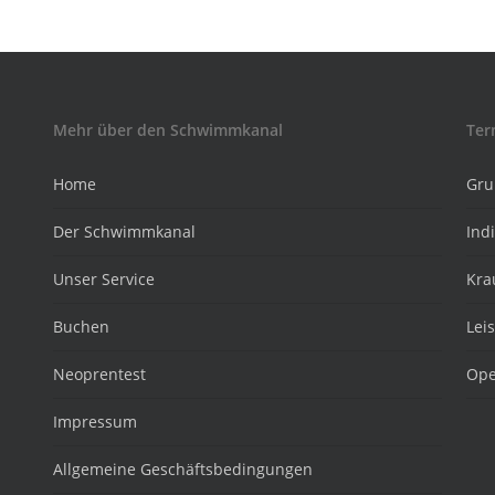
Mehr über den Schwimmkanal
Ter
Home
Gru
Der Schwimmkanal
Ind
Unser Service
Kra
Buchen
Lei
Neoprentest
Ope
Impressum
Allgemeine Geschäftsbedingungen