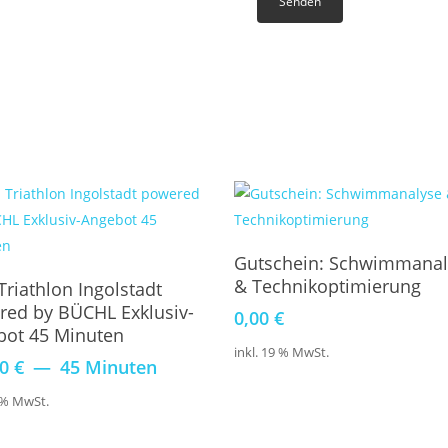
Wähle Eine Option
Gutschein: Schwimmanal
Buchen
& Technikoptimierung
Triathlon Ingolstadt
red by BÜCHL Exklusiv-
0,00
€
bot 45 Minuten
inkl. 19 % MwSt.
00
€
45 Minuten
9 % MwSt.