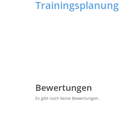
Trainingsplanung
Aus den gewonnenen Erkenntnissen der Session
gemeinsam einen Maßnahmenplan für deine 
und dein individuelles Training. Mit gezielten 
dann im Nachgang deine Performance optimier
Bewertungen
Es gibt noch keine Bewertungen.