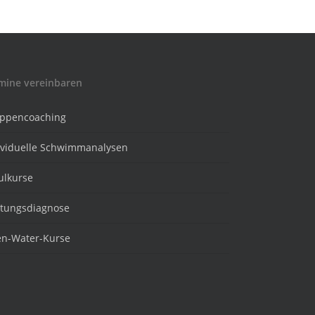
mine vereinbaren
ppencoaching
ividuelle Schwimmanalysen
ulkurse
stungsdiagnose
n-Water-Kurse